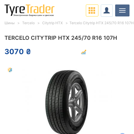
Нави
Шины
Tercelo
Citytrip HTX
Tercelo Citytrip HTX 245/70 R16 107H
TERCELO CITYTRIP HTX 245/70 R16 107H
3070 ₴