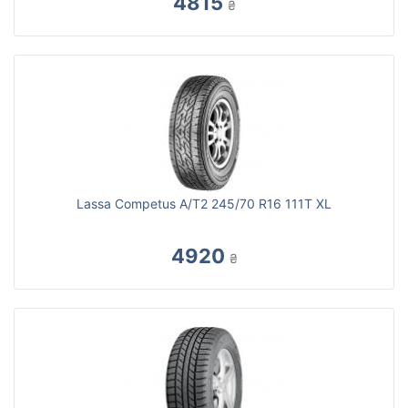
4815
₴
Lassa Competus A/T2 245/70 R16 111T XL
4920
₴