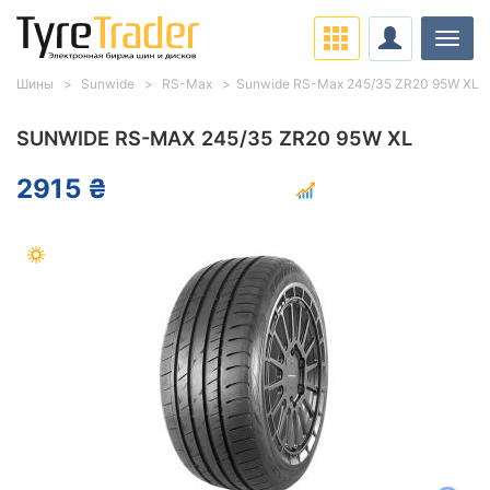
Нави
Шины
Sunwide
RS-Max
Sunwide RS-Max 245/35 ZR20 95W XL
SUNWIDE RS-MAX 245/35 ZR20 95W XL
2915 ₴