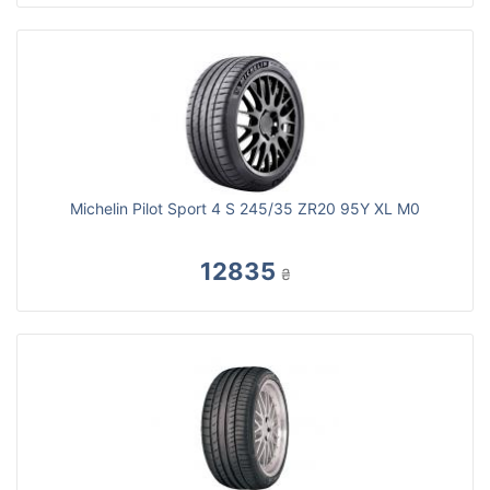
Michelin Pilot Sport 4 S 245/35 ZR20 95Y XL M0
12835
₴