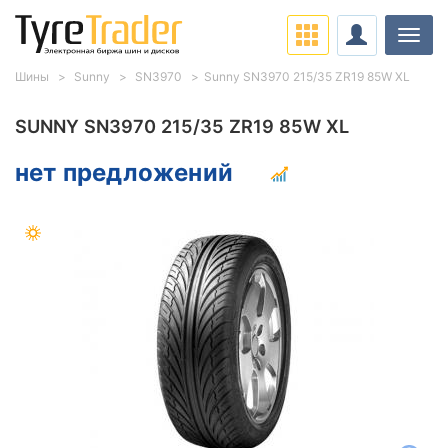
Нави
Шины
Sunny
SN3970
Sunny SN3970 215/35 ZR19 85W XL
SUNNY SN3970 215/35 ZR19 85W XL
нет предложений