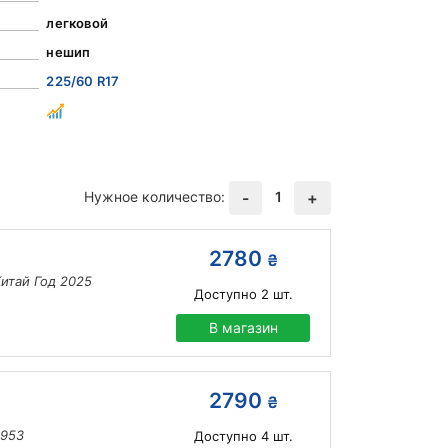
легковой
нешип
225/60 R17
Нужное количество:
1
-
+
2780
₴
итай Год 2025
Доступно
2
шт.
В магазин
2790
₴
8953
Доступно
4
шт.