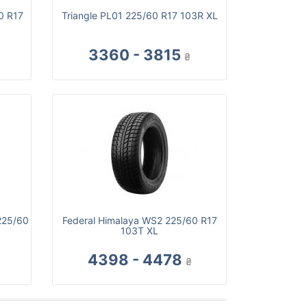
0 R17
Triangle PL01 225/60 R17 103R XL
3360 - 3815
₴
225/60
Federal Himalaya WS2 225/60 R17
103T XL
4398 - 4478
₴