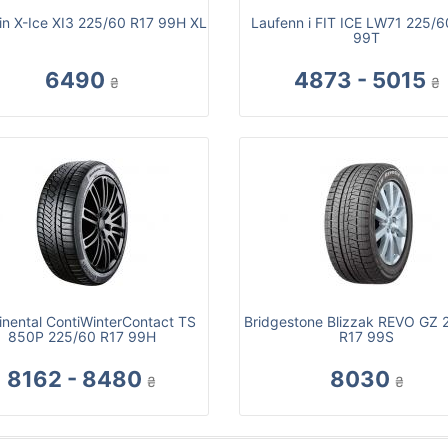
in X-Ice XI3 225/60 R17 99H XL
Laufenn i FIT ICE LW71 225/6
99T
6490
4873 - 5015
₴
₴
inental ContiWinterContact TS
Bridgestone Blizzak REVO GZ 
850P 225/60 R17 99H
R17 99S
8162 - 8480
8030
₴
₴