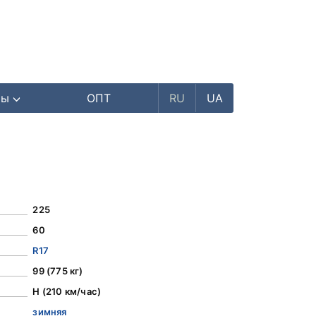
ры
ОПТ
RU
UA
225
60
R17
99 (775 кг)
H (210 км/час)
зимняя