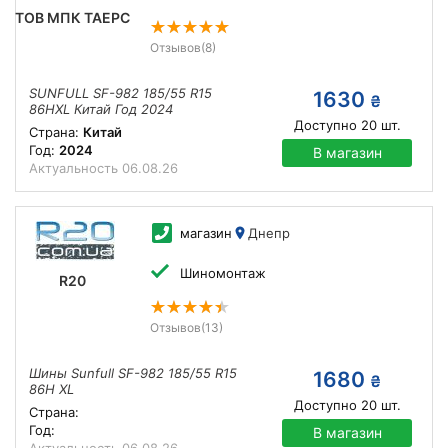
ТОВ МПК ТАЕРС
Отзывов
(8)
SUNFULL SF-982 185/55 R15
1630
₴
86HXL Китай Год 2024
Доступно
20
шт.
Страна:
Китай
Год:
2024
В магазин
Актуальность
06.08.26
магазин
Днепр
Шиномонтаж
R20
Отзывов
(13)
Шины Sunfull SF-982 185/55 R15
1680
₴
86H XL
Доступно
20
шт.
Страна:
Год:
В магазин