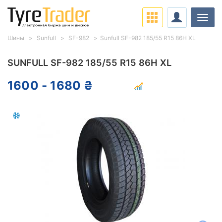
Нави
Шины
Sunfull
SF-982
Sunfull SF-982 185/55 R15 86H XL
SUNFULL SF-982 185/55 R15 86H XL
1600 - 1680 ₴