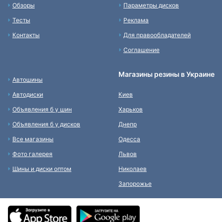
Обзоры
Параметры дисков
Тесты
Реклама
Контакты
Для правообладателей
Соглашение
Магазины резины в Украине
Автошины
Автодиски
Киев
Объявления б у шин
Харьков
Объявления б у дисков
Днепр
Все магазины
Одесса
Фото галерея
Львов
Шины и диски оптом
Николаев
Запорожье