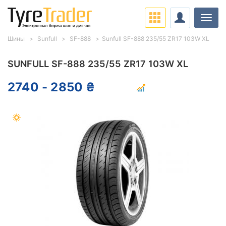
Нави
Шины
Sunfull
SF-888
Sunfull SF-888 235/55 ZR17 103W XL
SUNFULL SF-888 235/55 ZR17 103W XL
2740 - 2850 ₴