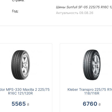
Страна:
Шины Sunfull SF-05 225/75 R16C 1
Год:
Актуальность
09.08.26
dor MPS-330 Maxilla 2 225/75
Kleber Transpro 225/75 R
R16C 121/120R
118/116R
5565
6760
₴
₴