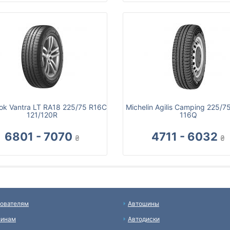
k Vantra LT RA18 225/75 R16C
Michelin Agilis Camping 225/7
121/120R
116Q
6801 - 7070
4711 - 6032
₴
₴
ователям
Автошины
зинам
Автодиски