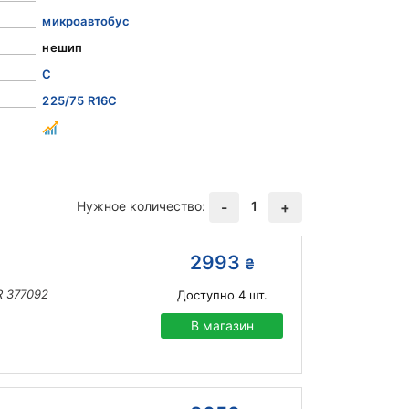
микроавтобус
нешип
C
225/75 R16C
Нужное количество:
1
-
+
2993
₴
R 377092
Доступно
4
шт.
В магазин