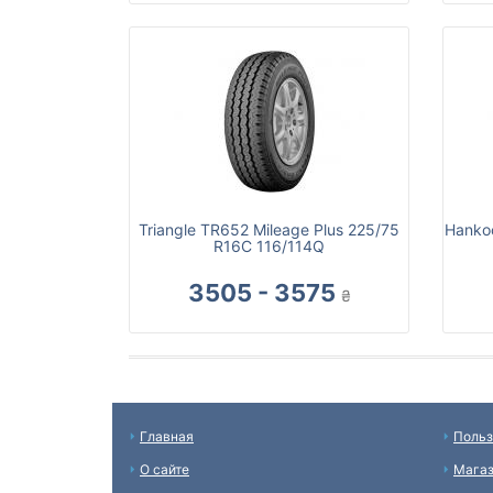
Triangle TR652 Mileage Plus 225/75
Hankoo
R16C 116/114Q
3505 - 3575
₴
Главная
Польз
О сайте
Мага