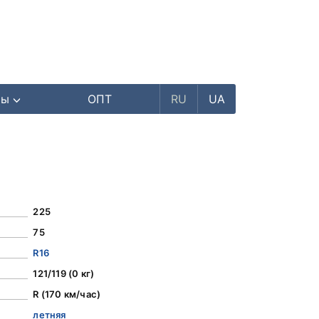
ры
ОПТ
RU
UA
225
75
R16
121/119 (0 кг)
R (170 км/час)
летняя