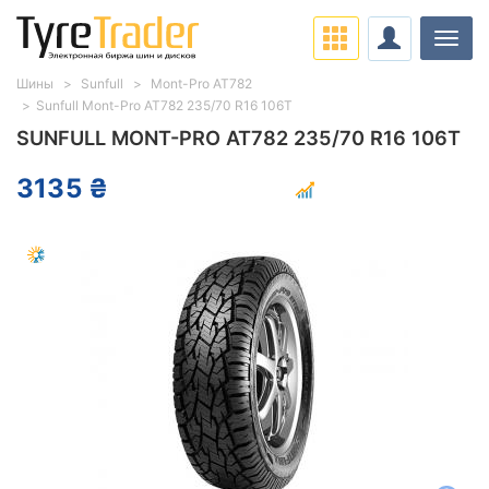
Нави
Шины
Sunfull
Mont-Pro AT782
Sunfull Mont-Pro AT782 235/70 R16 106T
SUNFULL MONT-PRO AT782 235/70 R16 106T
3135 ₴