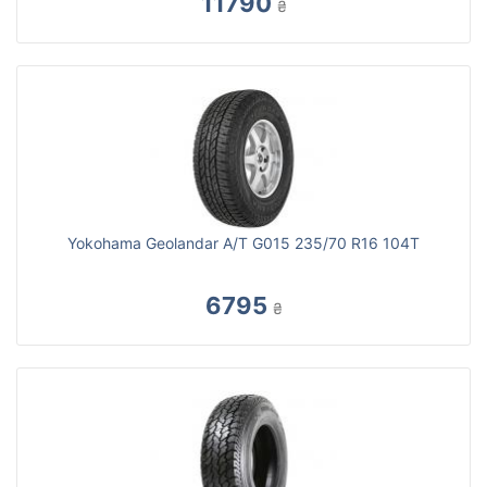
11790
₴
Yokohama Geolandar A/T G015 235/70 R16 104T
6795
₴