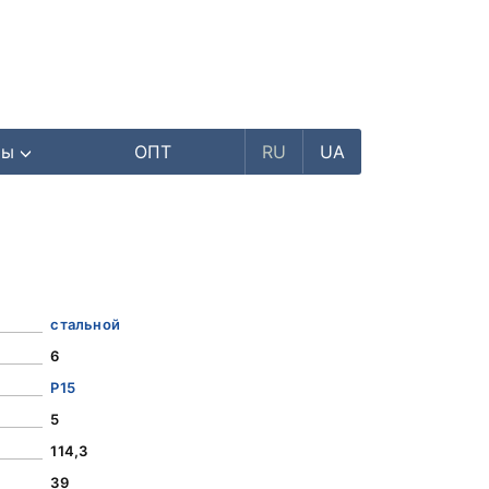
ры
ОПТ
RU
UA
стальной
6
Р15
5
114,3
39