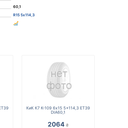
60,1
R15 5x114,3
 ET39
КиК К7 К-109 6x15 5x114,3 ET39
DIA60,1
2064
₴