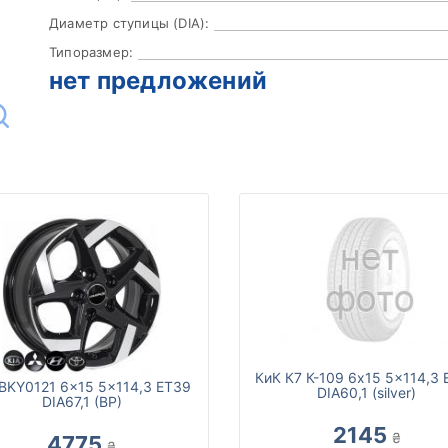
Диаметр ступицы (DIA):
Типоразмер:
нет предложений
КиК К7 К-109 6x15 5x114,3
BKY0121 6x15 5x114,3 ET39
DIA60,1 (silver)
DIA67,1 (BP)
2145
₴
4775
₴