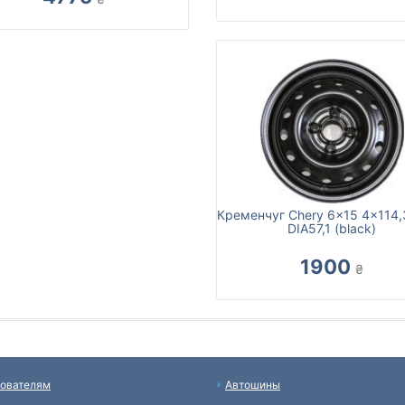
Кременчуг Chery 6x15 4x114,
DIA57,1 (black)
1900
₴
ователям
Автошины