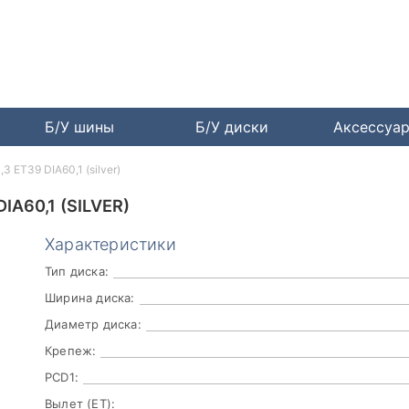
Б/У шины
Б/У диски
Аксессуа
3 ET39 DIA60,1 (silver)
IA60,1 (SILVER)
Характеристики
Тип диска:
Ширина диска:
Диаметр диска:
Крепеж:
PCD1:
Вылет (ET):