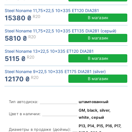
Steel Noname 11,75x22,5 10x335 ET120 DIA281
R20
15380 ₴
В магазин
Steel Noname 11,75x22,5 10x335 ET135 DIA281 (серый)
R20
5810 ₴
В магазин
Steel Noname 13x22,5 10x335 ET120 DIA281
R20
5115 ₴
В магазин
Steel Noname 9x22,5 10x335 ET175 DIA281 (silver)
R20
12170 ₴
В магазин
Тип автодиска:
штампованный
GM, black, silver,
Цвет в наличии:
white, серый
Р13, Р14, Р15, Р16, Р17,
Диаметры в продаже (дюймы):