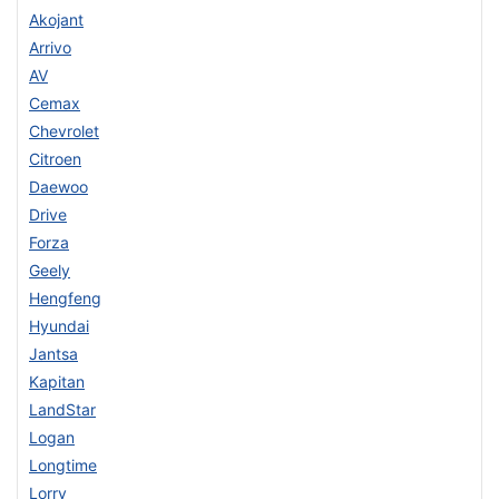
Akojant
Arrivo
AV
Cemax
Chevrolet
Citroen
Daewoo
Drive
Forza
Geely
Hengfeng
Hyundai
Jantsa
Kapitan
LandStar
Logan
Longtime
Lorry