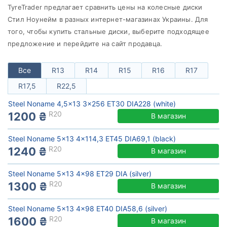
TyreTrader предлагает сравнить цены на колесные диски
от
до
Стил Ноунейм в разных интернет-магазинах Украины. Для
того, чтобы купить cтальные диски, выберите подходящее
предложение и перейдите на сайт продавца.
Steel
Все бренды
Все
R13
R14
R15
R16
R17
R17,5
R22,5
Тип диска
Steel Noname 4,5x13 3x256 ET30 DIA228 (white)
R20
1200 ₴
В магазин
Steel Noname 5x13 4x114,3 ET45 DIA69,1 (black)
Сбросить
Подобрать
R20
1240 ₴
В магазин
Steel Noname 5x13 4x98 ET29 DIA (silver)
R20
1300 ₴
В магазин
Steel Noname 5x13 4x98 ET40 DIA58,6 (silver)
R20
1600 ₴
В магазин