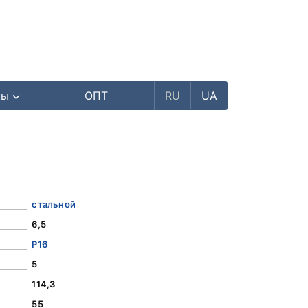
ры
ОПТ
RU
UA
стальной
6,5
Р16
5
114,3
55