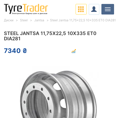
Нави
Диски
Steel
Jantsa
Steel Jantsa 11,75x22,5 10x335 ET0 DIA281
STEEL JANTSA 11,75X22,5 10X335 ET0
DIA281
7340 ₴