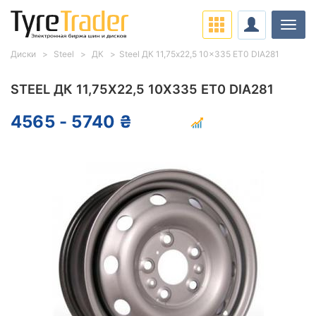
Нави
Диски
Steel
ДК
Steel ДК 11,75x22,5 10x335 ET0 DIA281
STEEL ДК 11,75X22,5 10X335 ET0 DIA281
4565 - 5740 ₴