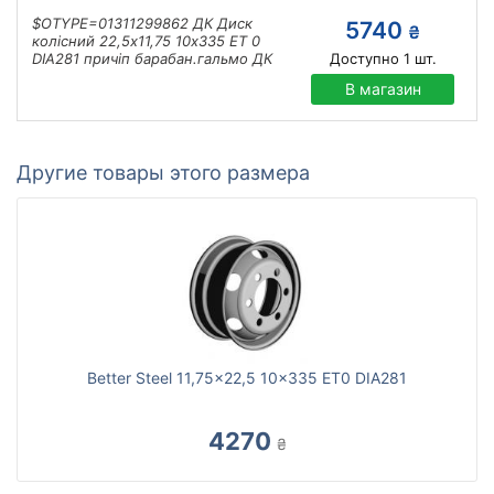
$OTYPE=01311299862 ДК Диск
5740
₴
колісний 22,5х11,75 10х335 ET 0
DIA281 причіп барабан.гальмо ДК
Доступно
1
шт.
В магазин
Другие товары этого размера
Better Steel 11,75x22,5 10x335 ET0 DIA281
4270
₴