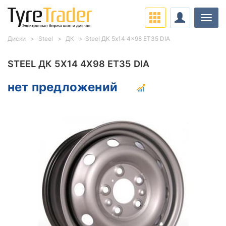
Нави
Диски
Steel
ДК
Steel ДК 5x14 4x98 ET35 DIA
STEEL ДК 5X14 4X98 ET35 DIA
нет предложений