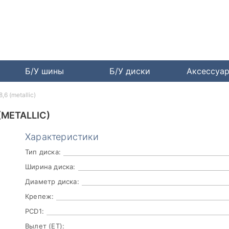
Б/У шины
Б/У диски
Аксессуа
6 (metallic)
(METALLIC)
Характеристики
Тип диска:
Ширина диска:
Диаметр диска:
Крепеж:
PCD1:
Вылет (ET):