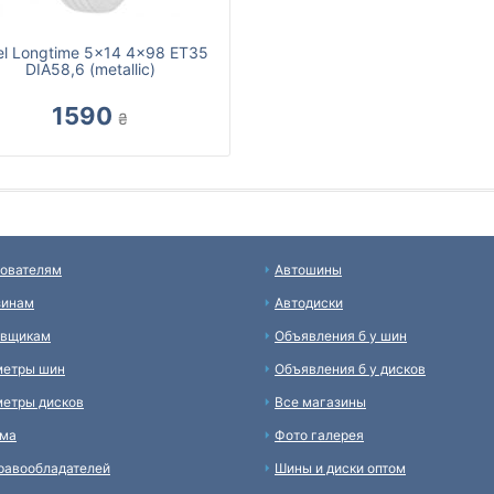
el Longtime 5x14 4x98 ET35
DIA58,6 (metallic)
1590
₴
ователям
Автошины
зинам
Автодиски
авщикам
Объявления б у шин
метры шин
Объявления б у дисков
етры дисков
Все магазины
ама
Фото галерея
равообладателей
Шины и диски оптом