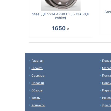
Ste
Steel ДК 5x14 4x98 ET35 DIA58,6
(white)
1650
₴
Главная
Польз
О сайте
Мага
Сервисы
Пост
Новости
Пара
Обзоры
Парам
Тесты
Рекл
Контакты
Для п