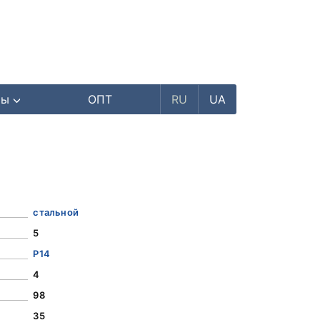
ры
ОПТ
RU
UA
стальной
5
Р14
4
98
35