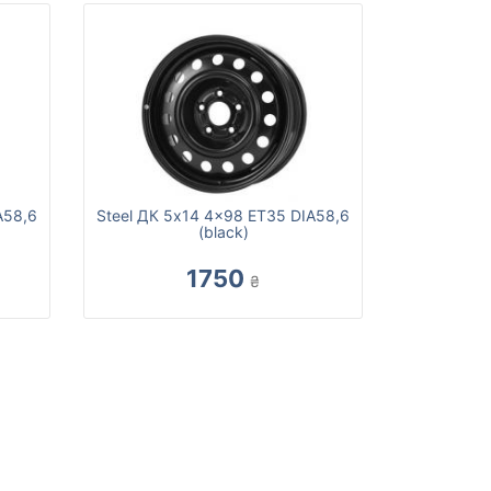
A58,6
Steel ДК 5x14 4x98 ET35 DIA58,6
(black)
1750
₴