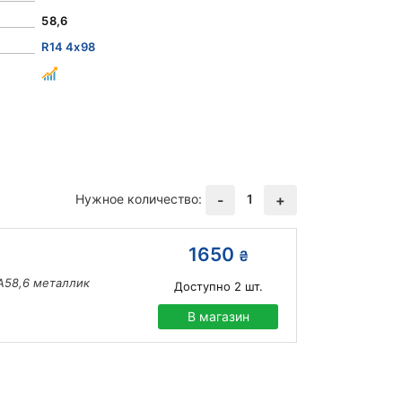
58,6
R14 4x98
Нужное количество:
1
-
+
1650
₴
IA58,6 металлик
Доступно
2
шт.
В магазин