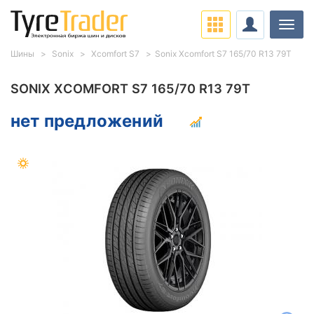
Нави
Шины
Sonix
Xcomfort S7
Sonix Xcomfort S7 165/70 R13 79T
SONIX XCOMFORT S7 165/70 R13 79T
нет предложений