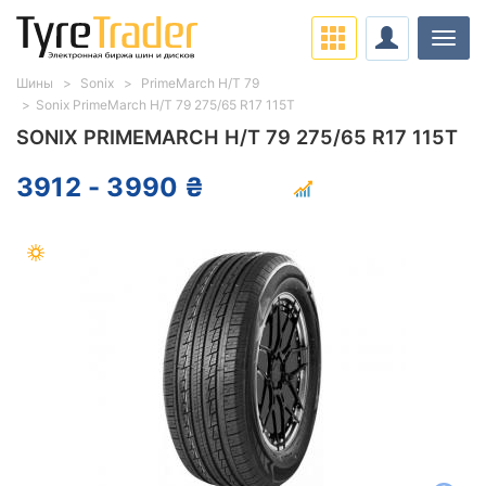
Нави
Шины
Sonix
PrimeMarch H/T 79
Sonix PrimeMarch H/T 79 275/65 R17 115T
SONIX PRIMEMARCH H/T 79 275/65 R17 115T
3912 - 3990 ₴