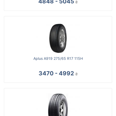
4848 - 5045
₴
Aplus A919 275/65 R17 115H
3470 - 4992
₴