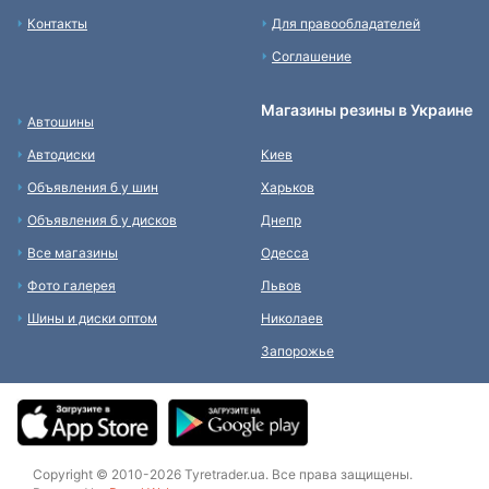
Контакты
Для правообладателей
Соглашение
Магазины резины в Украине
Автошины
Автодиски
Киев
Объявления б у шин
Харьков
Объявления б у дисков
Днепр
Все магазины
Одесса
Фото галерея
Львов
Шины и диски оптом
Николаев
Запорожье
Copyright © 2010-2026 Tyretrader.ua. Все права защищены.