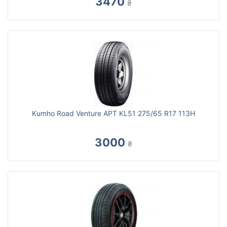
3470
₴
Kumho Road Venture APT KL51 275/65 R17 113H
3000
₴