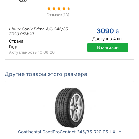
R20
Отзывов
(13)
Шины Sonix Prime A/S 245/35
3090
₴
ZR20 95W XL
Доступно
4
шт.
Страна:
Год:
В магазин
Актуальность
10.08.26
Другие товары этого размера
Continental ContiProContact 245/35 R20 95H XL *