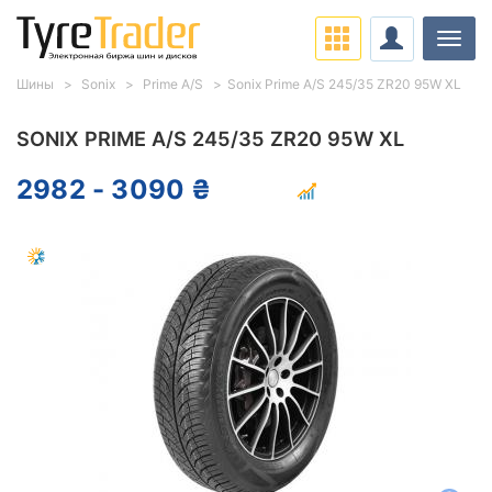
Нави
Шины
Sonix
Prime A/S
Sonix Prime A/S 245/35 ZR20 95W XL
SONIX PRIME A/S 245/35 ZR20 95W XL
2982 - 3090 ₴