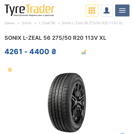
Нави
Шины
Sonix
L-Zeal 56
Sonix L-Zeal 56 275/50 R20 113V XL
SONIX L-ZEAL 56 275/50 R20 113V XL
4261 - 4400 ₴