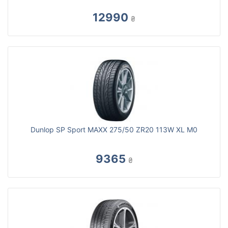
12990
₴
Dunlop SP Sport MAXX 275/50 ZR20 113W XL M0
9365
₴