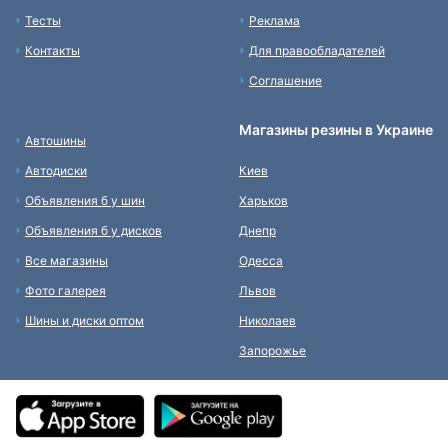
Тесты
Реклама
Контакты
Для правообладателей
Соглашение
Магазины резины в Украине
Автошины
Автодиски
Киев
Объявления б у шин
Харьков
Объявления б у дисков
Днепр
Все магазины
Одесса
Фото галерея
Львов
Шины и диски оптом
Николаев
Запорожье