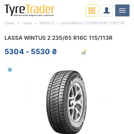
Нави
Шины
Lassa
Wintus 2
Lassa Wintus 2 235/65 R16C 115/113R
LASSA WINTUS 2 235/65 R16C 115/113R
5304 - 5530 ₴