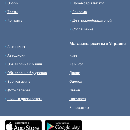
Обзоры
Параметры дисков
Тесты
Реклама
Контакты
Для правообладателей
Соглашение
Магазины резины в Украине
Автошины
Автодиски
Киев
Объявления б у шин
Харьков
Объявления б у дисков
Днепр
Все магазины
Одесса
Фото галерея
Львов
Шины и диски оптом
Николаев
Запорожье