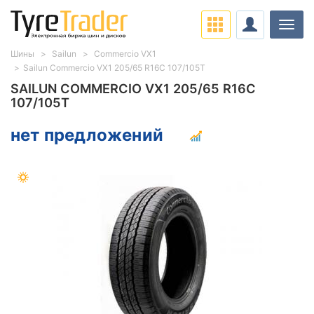
Нави
Шины
Sailun
Commercio VX1
Sailun Commercio VX1 205/65 R16C 107/105T
SAILUN COMMERCIO VX1 205/65 R16C
107/105T
нет предложений