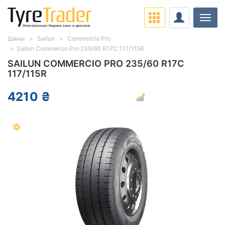
Нави
Шины
Sailun
Commercio Pro
Sailun Commercio Pro 235/60 R17C 117/115R
SAILUN COMMERCIO PRO 235/60 R17C
117/115R
4210 ₴