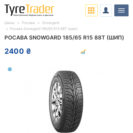
Нави
Шины
Росава
Snowgard
Росава Snowgard 185/65 R15 88T (шип)
РОСАВА SNOWGARD 185/65 R15 88T (ШИП)
2400 ₴