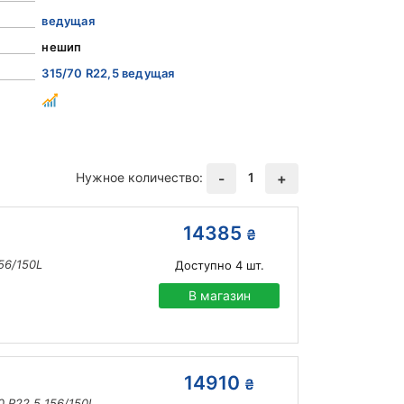
ведущая
нешип
315/70 R22,5 ведущая
Нужное количество:
1
-
+
14385
₴
56/150L
Доступно
4
шт.
В магазин
14910
₴
 R22,5 156/150L