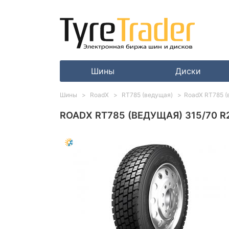
Шины
Диски
Шины
RoadX
RT785 (ведущая)
RoadX RT785 (
ROADX RT785 (ВЕДУЩАЯ) 315/70 R2