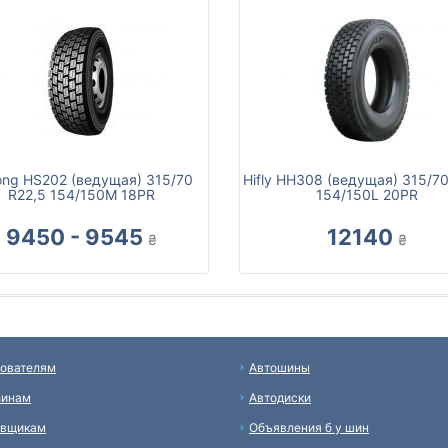
ong HS202 (ведущая) 315/70
Hifly HH308 (ведущая) 315/70
R22,5 154/150M 18PR
154/150L 20PR
9450 - 9545
12140
₴
₴
ователям
Автошины
зинам
Автодиски
авщикам
Объявления б у шин