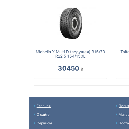
Michelin X Multi D (ведущая) 315/70
Tait
R22,5 154/150L
30450
₴
Главная
Польз
О сайте
Мага
Сервисы
Пост