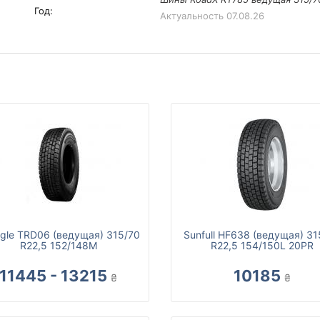
Год:
Актуальность
07.08.26
ngle TRD06 (ведущая) 315/70
Sunfull HF638 (ведущая) 31
R22,5 152/148M
R22,5 154/150L 20PR
11445 - 13215
10185
₴
₴