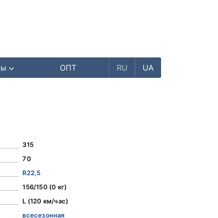
ры
ОПТ
RU
UA
315
70
R22,5
156/150 (0 кг)
L (120 км/час)
всесезонная