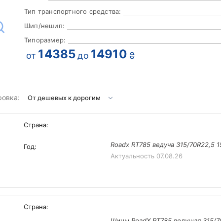
Тип транспортного средства:
Шип/нешип:
Типоразмер:
14385
14910
от
до
₴
ровка:
Страна:
Roadx RT785 ведуча 315/70R22,5 1
Год:
Актуальность
07.08.26
Страна:
Шины RoadX RT785 ведущая 315/70