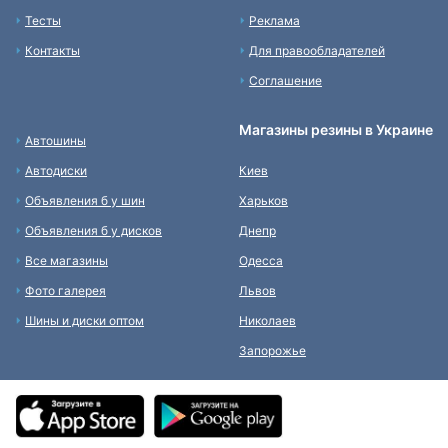
Тесты
Реклама
Контакты
Для правообладателей
Соглашение
Магазины резины в Украине
Автошины
Автодиски
Киев
Объявления б у шин
Харьков
Объявления б у дисков
Днепр
Все магазины
Одесса
Фото галерея
Львов
Шины и диски оптом
Николаев
Запорожье