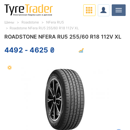
Нави
Шины
Roadstone
NFera RU5
Roadstone NFera RU5 255/60 R18 112V XL
ROADSTONE NFERA RU5 255/60 R18 112V XL
4492 - 4625 ₴