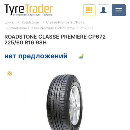
Нави
Шины
Roadstone
Classe Premiere CP672
Roadstone Classe Premiere CP672 225/60 R16 98H
ROADSTONE CLASSE PREMIERE CP672
225/60 R16 98H
нет предложений