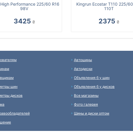
 High Performance 225/60 R16
Kingrun Ecostar T110 225/6
98V
110T
3425
2375
₴
₴
ователям
Автошины
зинам
Автодиски
авщикам
Объявления б у шин
метры шин
Объявления б у дисков
етры дисков
Все магазины
ама
Фото галерея
равообладателей
Шины и диски оптом
ашение