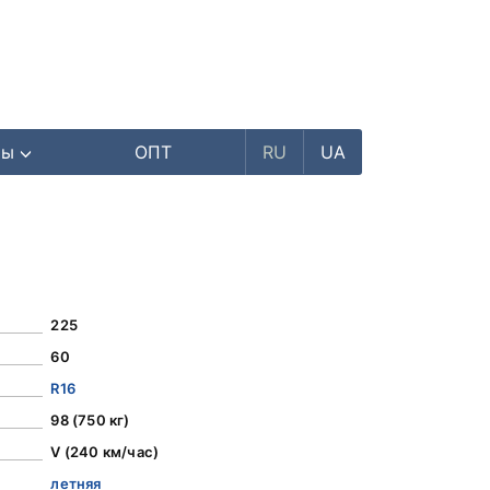
ры
ОПТ
RU
UA
225
60
R16
98 (750 кг)
V (240 км/час)
летняя