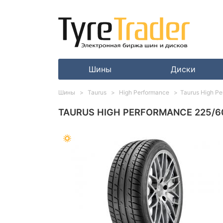
Шины
Диски
Шины
Taurus
High Performance
Taurus High P
TAURUS HIGH PERFORMANCE 225/60