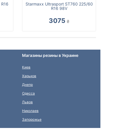
0 R16
Starmaxx Ultrasport ST760 225/60
R16 98V
3075
₴
Магазины резины в Украине
Киев
Харьков
Днепр
Одесса
Львов
Николаев
Запорожье