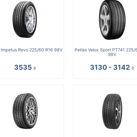
 Impetus Revo 225/60 R16 98V
Petlas Velox Sport PT741 225/
98V
3535
3130 - 3142
₴
₴