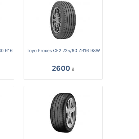
60 R16
Toyo Proxes CF2 225/60 ZR16 98W
2600
₴