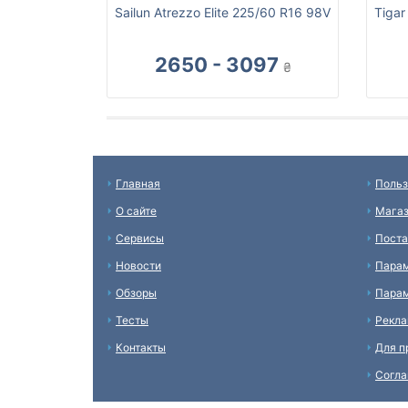
Sailun Atrezzo Elite 225/60 R16 98V
Tigar
2650 - 3097
₴
Главная
Польз
О сайте
Мага
Сервисы
Пост
Новости
Пара
Обзоры
Парам
Тесты
Рекл
Контакты
Для п
Согл