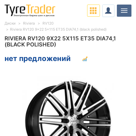
Нави
Диски
Riviera
RV120
Riviera RV120 9x22 5x115 ET35 DIA74,1 (black polished)
RIVIERA RV120 9X22 5X115 ET35 DIA74,1
(BLACK POLISHED)
нет предложений