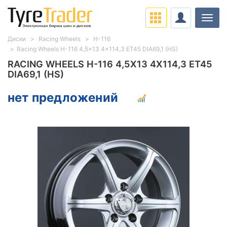
Нави
Диски
Racing Wheels
H-116
Racing Wheels H-116 4,5x13 4x114,3 ET45 DIA69,1 (HS)
RACING WHEELS H-116 4,5X13 4X114,3 ET45
DIA69,1 (HS)
нет предложений