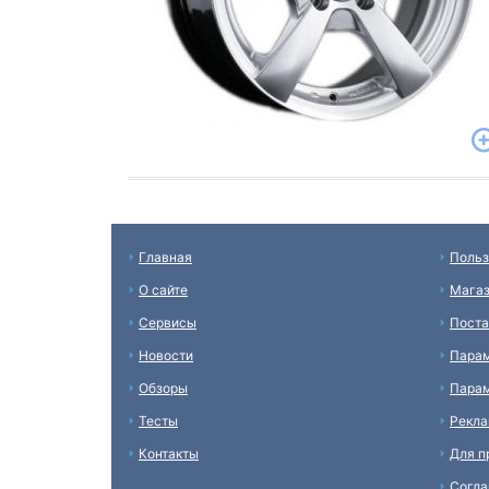
Главная
Польз
О сайте
Мага
Сервисы
Пост
Новости
Пара
Обзоры
Парам
Тесты
Рекл
Контакты
Для п
Согл