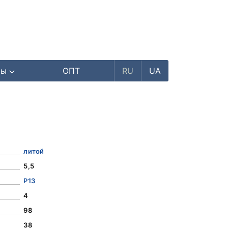
ры
ОПТ
RU
UA
литой
5,5
Р13
4
98
38