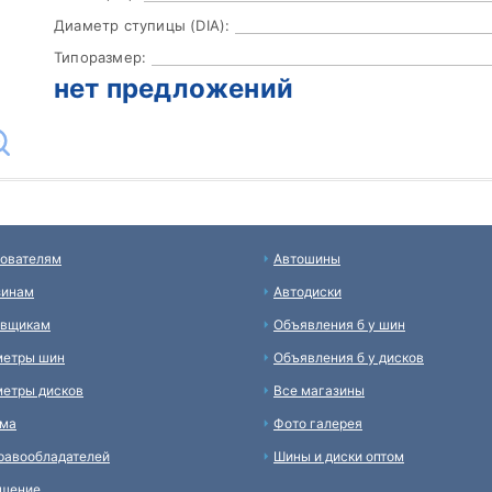
Диаметр ступицы (DIA):
Типоразмер:
нет предложений
ователям
Автошины
зинам
Автодиски
авщикам
Объявления б у шин
метры шин
Объявления б у дисков
етры дисков
Все магазины
ама
Фото галерея
равообладателей
Шины и диски оптом
ашение