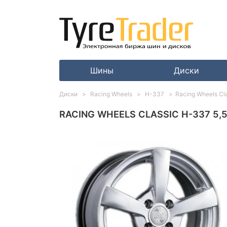
Шины
Диски
Диски
Racing Wheels
H-337
Racing Wheels Cl
RACING WHEELS CLASSIC H-337 5,5