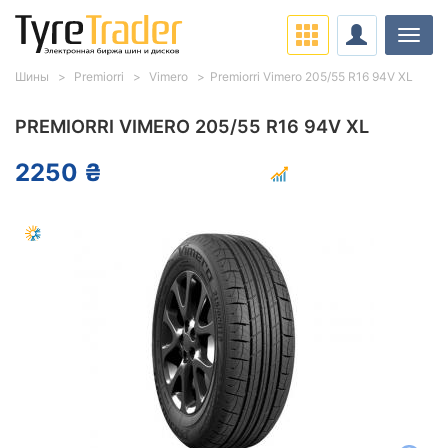
Нави
Шины
Premiorri
Vimero
Premiorri Vimero 205/55 R16 94V XL
PREMIORRI VIMERO 205/55 R16 94V XL
2250 ₴