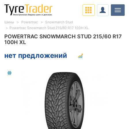
Нави
Шины
Powertrac
Snowmarch Stud
Powertrac Snowmarch Stud 215/60 R17 100H XL
POWERTRAC SNOWMARCH STUD 215/60 R17
100H XL
нет предложений