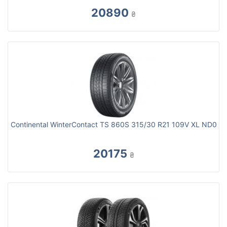
20890
₴
Continental WinterContact TS 860S 315/30 R21 109V XL ND0
20175
₴