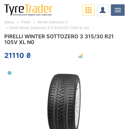
Нави
Шины
Pirelli
Winter Sottozero 3
Pirelli Winter Sottozero 3 315/30 R21 105V XL N0
PIRELLI WINTER SOTTOZERO 3 315/30 R21
105V XL N0
21110 ₴