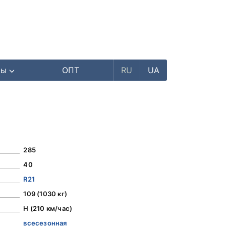
ры
ОПТ
RU
UA
285
40
R21
109 (1030 кг)
H (210 км/час)
всесезонная