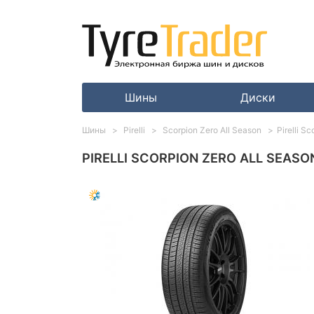
Шины
Диски
Шины
Pirelli
Scorpion Zero All Season
Pirelli S
PIRELLI SCORPION ZERO ALL SEASON