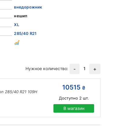
внедорожник
нешип
XL
285/40 R21
Нужное количество:
1
-
+
10515
₴
son 285/40 R21 109H
Доступно
2
шт.
В магазин