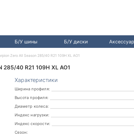
Б/У шины
Б/У диски
Аксессуа
corpion Zero All Season 285/40 R21 109H XL AO1
 285/40 R21 109H XL AO1
Характеристики
Ширина профиля:
Высота профиля:
Диаметр колеса:
Индекс нагрузки:
Индекс скорости:
Сезон: