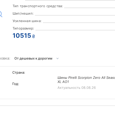
Тип транспортного средства:
Шип/нешип:
Усиленная шина:
Типоразмер:
10515
₴
ровка:
Страна:
Шины Pirelli Scorpion Zero All Sea
XL AO1
Год:
Актуальность
08.08.26