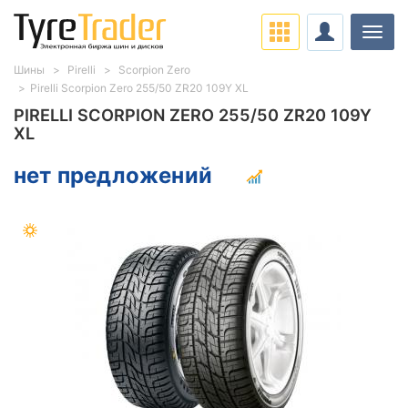
Нави
Шины
Pirelli
Scorpion Zero
Pirelli Scorpion Zero 255/50 ZR20 109Y XL
PIRELLI SCORPION ZERO 255/50 ZR20 109Y
XL
нет предложений