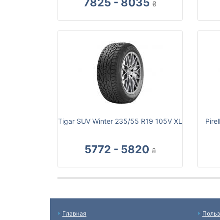
7825 - 8035
₴
Tigar SUV Winter 235/55 R19 105V XL
Pire
5772 - 5820
₴
Главная
Польз