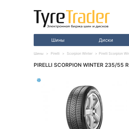
Шины
Диски
Шины
Pirelli
Scorpion Winter
Pirelli Scorpion W
PIRELLI SCORPION WINTER 235/55 R