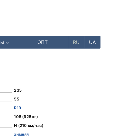
ры
ОПТ
RU
UA
235
55
R19
105 (925 кг)
H (210 км/час)
зимняя