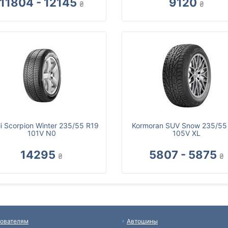
11804 - 12145
9120
₴
₴
lli Scorpion Winter 235/55 R19
Kormoran SUV Snow 235/55
101V N0
105V XL
14295
5807 - 5875
₴
₴
ователям
Автошины