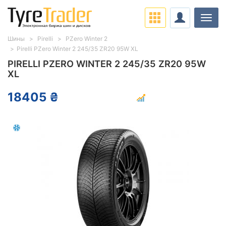
Нави
Шины
Pirelli
PZero Winter 2
Pirelli PZero Winter 2 245/35 ZR20 95W XL
PIRELLI PZERO WINTER 2 245/35 ZR20 95W
XL
18405 ₴