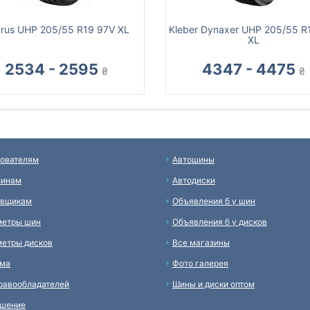
rus UHP 205/55 R19 97V XL
Kleber Dynaxer UHP 205/55 R
XL
2534 - 2595
4347 - 4475
₴
₴
ователям
Автошины
зинам
Автодиски
авщикам
Объявления б у шин
метры шин
Объявления б у дисков
етры дисков
Все магазины
ама
Фото галерея
равообладателей
Шины и диски оптом
ашение