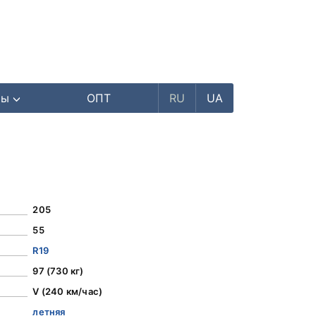
ры
ОПТ
RU
UA
205
55
R19
97 (730 кг)
V (240 км/час)
летняя