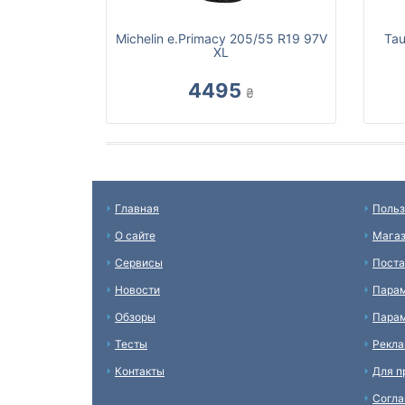
Michelin e.Primacy 205/55 R19 97V
Tau
XL
4495
₴
Главная
Польз
О сайте
Мага
Сервисы
Пост
Новости
Пара
Обзоры
Парам
Тесты
Рекл
Контакты
Для п
Согл