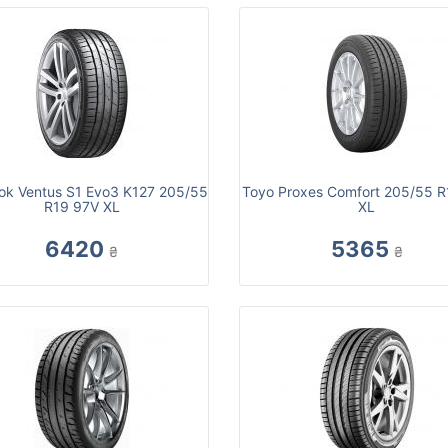
k Ventus S1 Evo3 K127 205/55
Toyo Proxes Comfort 205/55 R
R19 97V XL
XL
6420
5365
₴
₴