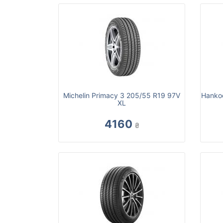
Michelin Primacy 3 205/55 R19 97V
Hankoo
XL
4160
₴