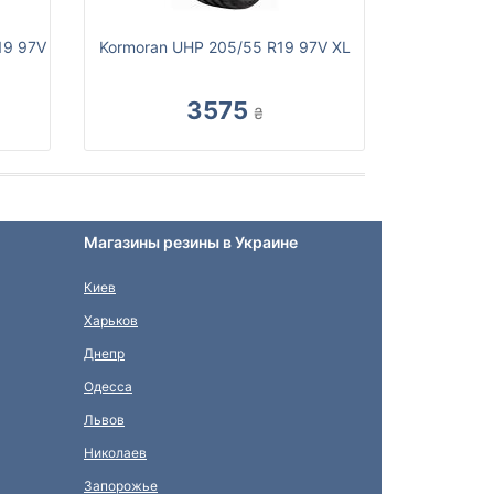
19 97V
Kormoran UHP 205/55 R19 97V XL
3575
₴
Магазины резины в Украине
Киев
Харьков
Днепр
Одесса
Львов
Николаев
Запорожье