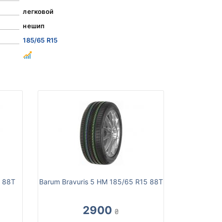
легковой
нешип
185/65 R15
5 88T
Barum Bravuris 5 HM 185/65 R15 88T
2900
₴