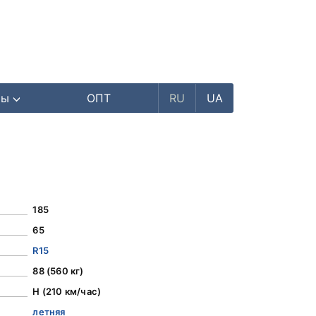
ры
ОПТ
RU
UA
185
65
R15
88 (560 кг)
H (210 км/час)
летняя