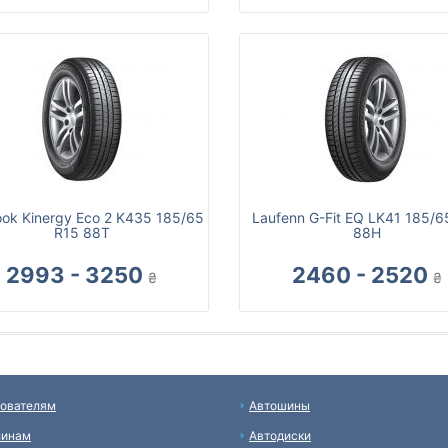
ok Kinergy Eco 2 K435 185/65
Laufenn G-Fit EQ LK41 185/6
R15 88T
88H
2993 - 3250
2460 - 2520
₴
₴
ователям
Автошины
зинам
Автодиски