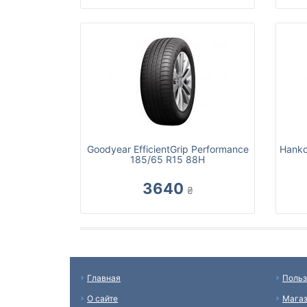
Goodyear EfficientGrip Performance
Hanko
185/65 R15 88H
3640
₴
Главная
Польз
О сайте
Мага