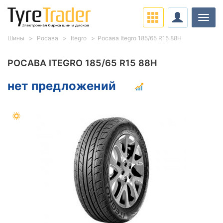
Нави
Шины
Росава
Itegro
Росава Itegro 185/65 R15 88H
РОСАВА ITEGRO 185/65 R15 88H
нет предложений