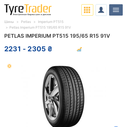
Нави
Шины
Petlas
Imperium PT515
Petlas Imperium PT515 195/65 R15 91V
PETLAS IMPERIUM PT515 195/65 R15 91V
2231 - 2305 ₴