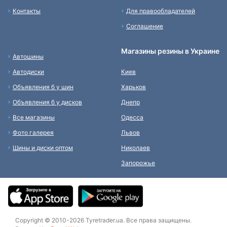
Контакты
Для правообладателей
Соглашение
Магазины резины в Украине
Автошины
Автодиски
Киев
Объявления б у шин
Харьков
Объявления б у дисков
Днепр
Все магазины
Одесса
Фото галерея
Львов
Шины и диски оптом
Николаев
Запорожье
Copyright © 2010-2026 Tyretrader.ua. Все права защищены.