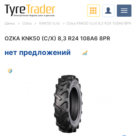
Нави
Шины
Ozka
KNK50 (с/х)
Ozka KNK50 (с/х) 8,3 R24 108A6 8PR
OZKA KNK50 (С/Х) 8,3 R24 108A6 8PR
нет предложений