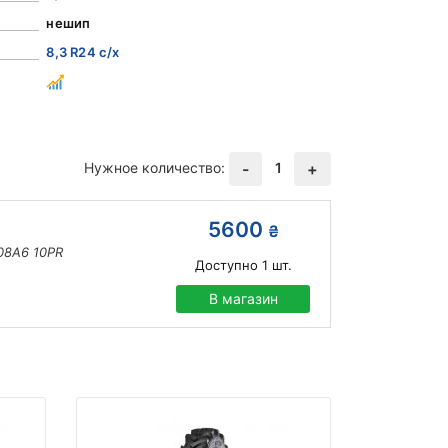
нешип
8,3 R24 с/х
Нужное количество:
1
-
+
5600
₴
08A6 10PR
Доступно
1
шт.
В магазин