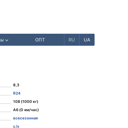
ры
ОПТ
RU
UA
8,3
R24
108 (1000 кг)
A6 (0 км/час)
всесезонная
с/х