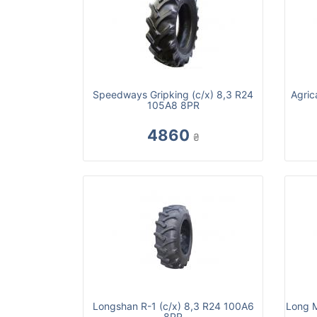
Speedways Gripking (с/х) 8,3 R24
Agric
105A8 8PR
4860
₴
Longshan R-1 (с/х) 8,3 R24 100A6
Long M
8PR