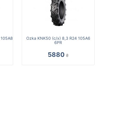
4 105A8
Ozka KNK50 (с/х) 8,3 R24 105A6
6PR
5880
₴