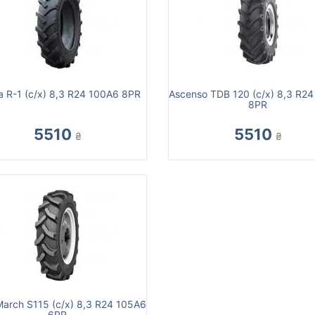
a R-1 (с/х) 8,3 R24 100A6 8PR
Ascenso TDB 120 (с/х) 8,3 R2
8PR
5510
5510
₴
₴
arch S115 (с/х) 8,3 R24 105A6
6PR