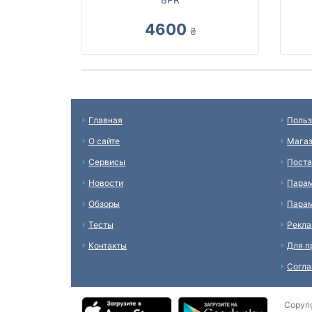
4600
₴
Главная
Польз
О сайте
Мага
Сервисы
Пост
Новости
Пара
Обзоры
Парам
Тесты
Рекл
Контакты
Для п
Согл
Copyri