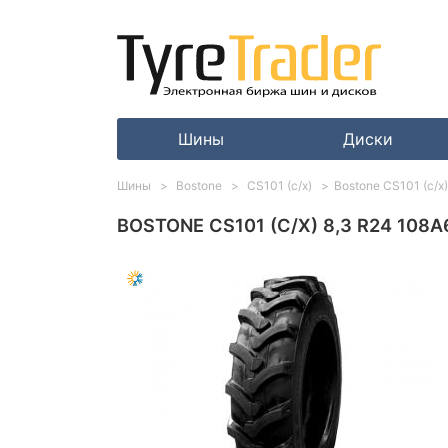
Шины
Диски
Шины
Bostone
CS101 (с/х)
Bostone CS101 (с/х
BOSTONE CS101 (С/Х) 8,3 R24 108A