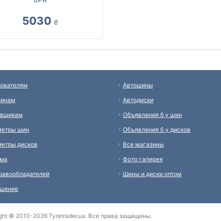
5030
₴
ователям
Автошины
зинам
Автодиски
авщикам
Объявления б у шин
метры шин
Объявления б у дисков
етры дисков
Все магазины
ама
Фото галерея
равообладателей
Шины и диски оптом
ашение
ght © 2010-2026 Tyretrader.ua. Все права защищены.