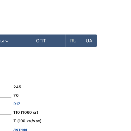
ры
ОПТ
RU
UA
245
70
R17
110 (1060 кг)
T (190 км/час)
летняя