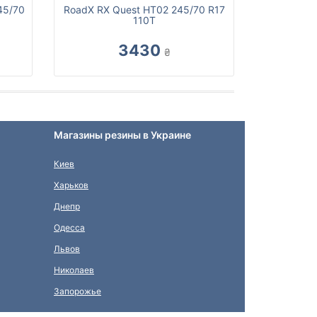
45/70
RoadX RX Quest HT02 245/70 R17
110T
3430
₴
Магазины резины в Украине
Киев
Харьков
Днепр
Одесса
Львов
Николаев
Запорожье