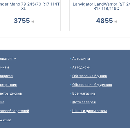
ander Maho 79 245/70 R17 114T
Lanvigator LandWarrior R/T 2
XL
R17 119/116Q
3755
4855
₴
₴
ователям
Автошины
зинам
Автодиски
авщикам
Объявления б у шин
метры шин
Объявления б у дисков
етры дисков
Все магазины
ама
Фото галерея
равообладателей
Шины и диски оптом
ашение