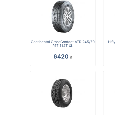
Continental CrossContact ATR 245/70
Hif
R17 114T XL
6420
₴