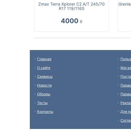
Zmax Terra Xplorer C2 A/T 245/70
Grenl
R17 119/116S
4000
₴
Главная
Польз
О сайте
Мага
Сервисы
Пост
Новости
Пара
Обзоры
Парам
Тесты
Рекл
Контакты
Для п
Согл