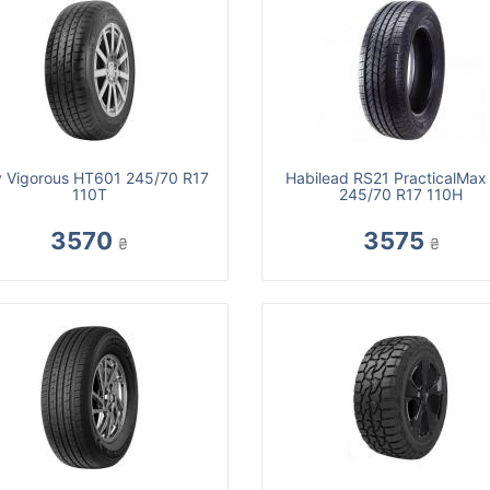
ly Vigorous HT601 245/70 R17
Habilead RS21 PracticalMax
110T
245/70 R17 110H
3570
3575
₴
₴