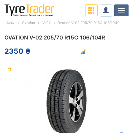
Нави
Шины
Ovation
V-02
Ovation V-02 205/70 R15C 106/104R
OVATION V-02 205/70 R15C 106/104R
2350 ₴