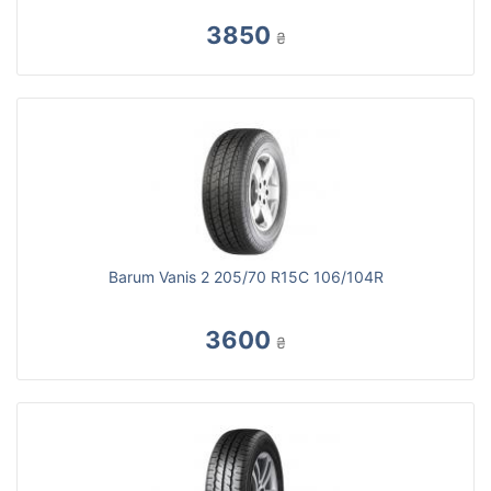
3850
₴
Barum Vanis 2 205/70 R15C 106/104R
3600
₴