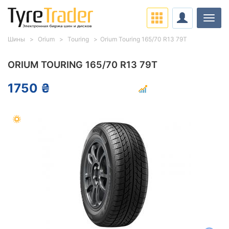
Нави
Шины
Orium
Touring
Orium Touring 165/70 R13 79T
ORIUM TOURING 165/70 R13 79T
1750 ₴