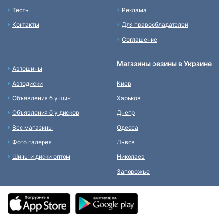
Тесты
Реклама
Контакты
Для правообладателей
Соглашение
Магазины резины в Украине
Автошины
Автодиски
Киев
Объявления б у шин
Харьков
Объявления б у дисков
Днепр
Все магазины
Одесса
Фото галерея
Львов
Шины и диски оптом
Николаев
Запорожье