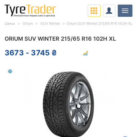
Нави
Шины
Orium
SUV Winter
Orium SUV Winter 215/65 R16 102H XL
ORIUM SUV WINTER 215/65 R16 102H XL
3673 - 3745 ₴