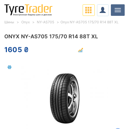
Нави
Шины
Onyx
NY-AS705
Onyx NY-AS705 175/70 R14 88T XL
ONYX NY-AS705 175/70 R14 88T XL
1605 ₴