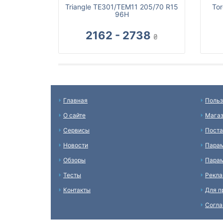
Triangle TE301/TEM11 205/70 R15
To
96H
2162 - 2738
₴
Главная
Польз
О сайте
Мага
Сервисы
Пост
Новости
Пара
Обзоры
Парам
Тесты
Рекл
Контакты
Для п
Согл