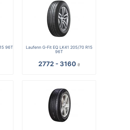
R15 96T
Laufenn G-Fit EQ LK41 205/70 R15
96T
2772 - 3160
₴