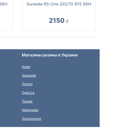
 96H
Sunwide RS-One 205/70 R15 96H
2150
₴
Магазины резины в Украине
Киев
Харьков
Днепр
Одесса
Львов
Николаев
Запорожье