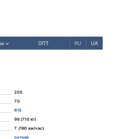
ры
ОПТ
RU
UA
205
70
R15
96 (710 кг)
T (190 км/час)
летняя