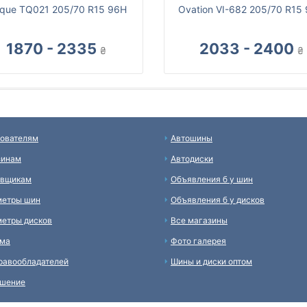
rque TQ021 205/70 R15 96H
Ovation VI-682 205/70 R15
1870 - 2335
2033 - 2400
₴
₴
ователям
Автошины
зинам
Автодиски
авщикам
Объявления б у шин
метры шин
Объявления б у дисков
етры дисков
Все магазины
ама
Фото галерея
равообладателей
Шины и диски оптом
ашение